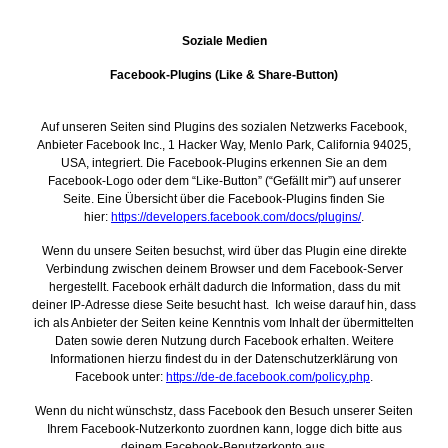
Soziale Medien
Facebook-Plugins (Like & Share-Button)
Auf unseren Seiten sind Plugins des sozialen Netzwerks Facebook,
Anbieter Facebook Inc., 1 Hacker Way, Menlo Park, California 94025,
USA, integriert. Die Facebook-Plugins erkennen Sie an dem
Facebook-Logo oder dem “Like-Button” (“Gefällt mir”) auf unserer
Seite. Eine Übersicht über die Facebook-Plugins finden Sie
hier:
https://developers.facebook.com/docs/plugins/
.
Wenn du unsere Seiten besuchst, wird über das Plugin eine direkte
Verbindung zwischen deinem Browser und dem Facebook-Server
hergestellt. Facebook erhält dadurch die Information, dass du mit
deiner IP-Adresse diese Seite besucht hast. Ich weise darauf hin, dass
ich als Anbieter der Seiten keine Kenntnis vom Inhalt der übermittelten
Daten sowie deren Nutzung durch Facebook erhalten. Weitere
Informationen hierzu findest du in der Datenschutzerklärung von
Facebook unter:
https://de-de.facebook.com/policy.php
.
Wenn du nicht wünschstz, dass Facebook den Besuch unserer Seiten
Ihrem Facebook-Nutzerkonto zuordnen kann, logge dich bitte aus
deinem Facebook-Benutzerkonto aus.